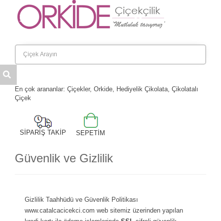
Anasayfa
Kategoriler
Hakkımızda
Banka Hesaplarımız
İletişim
En çok arananlar: Çiçekler, Orkide, Hediyelik Çikolata, Çikolatalı
Çiçek
SİPARİŞ TAKİP
SEPETİM
Güvenlik ve Gizlilik
Gizlilik Taahhüdü ve Güvenlik Politikası
www.catalcacicekci.com web sitemiz üzerinden yapılan