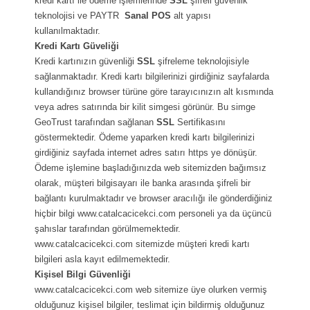
kredi kartı ile ödeme işlemlerinde
SSL
şifreli güvenlik
teknolojisi ve PAYTR
Sanal POS
alt yapısı
kullanılmaktadır.
Kredi Kartı Güveliği
Kredi kartınızın güvenliği
SSL
şifreleme teknolojisiyle
sağlanmaktadır. Kredi kartı bilgilerinizi girdiğiniz sayfalarda
kullandığınız browser türüne göre tarayıcınızın alt kısmında
veya adres satırında bir kilit simgesi görünür. Bu simge
GeoTrust tarafından sağlanan
SSL
Sertifikasını
göstermektedir. Ödeme yaparken kredi kartı bilgilerinizi
girdiğiniz sayfada internet adres satırı https ye dönüşür.
Ödeme işlemine başladığınızda web sitemizden bağımsız
olarak, müşteri bilgisayarı ile banka arasında şifreli bir
bağlantı kurulmaktadır ve browser aracılığı ile gönderdiğiniz
hiçbir bilgi www.catalcacicekci.com personeli ya da üçüncü
şahıslar tarafından görülmemektedir.
www.catalcacicekci.com sitemizde müşteri kredi kartı
bilgileri asla kayıt edilmemektedir.
Kişisel Bilgi Güvenliği
www.catalcacicekci.com web sitemize üye olurken vermiş
olduğunuz kişisel bilgiler, teslimat için bildirmiş olduğunuz