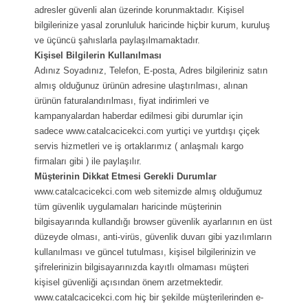
adresler güvenli alan üzerinde korunmaktadır. Kişisel
bilgilerinize yasal zorunluluk haricinde hiçbir kurum, kuruluş
ve üçüncü şahıslarla paylaşılmamaktadır.
Kişisel Bilgilerin Kullanılması
Adınız Soyadınız, Telefon, E-posta, Adres bilgileriniz satın
almış olduğunuz ürünün adresine ulaştırılması, alınan
ürünün faturalandırılması, fiyat indirimleri ve
kampanyalardan haberdar edilmesi gibi durumlar için
sadece www.catalcacicekci.com yurtiçi ve yurtdışı çiçek
servis hizmetleri ve iş ortaklarımız ( anlaşmalı kargo
firmaları gibi ) ile paylaşılır.
Müşterinin Dikkat Etmesi Gerekli Durumlar
www.catalcacicekci.com web sitemizde almış olduğumuz
tüm güvenlik uygulamaları haricinde müşterinin
bilgisayarında kullandığı browser güvenlik ayarlarının en üst
düzeyde olması, anti-virüs, güvenlik duvarı gibi yazılımların
kullanılması ve güncel tutulması, kişisel bilgilerinizin ve
şifrelerinizin bilgisayarınızda kayıtlı olmaması müşteri
kişisel güvenliği açısından önem arzetmektedir.
www.catalcacicekci.com hiç bir şekilde müşterilerinden e-